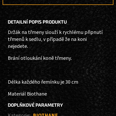
DETAILNÍ POPIS PRODUKTU
Držák na třmeny slouží k rychlému připnutí
třmenů k sedlu, v případě že na koni
nejedete.
Brání otloukání koně třmeny.
Délka každého řemínku je 30 cm
Materiál Biothane
DOPLŇKOVÉ PARAMETRY
Kategorie
:
BIOTHANE