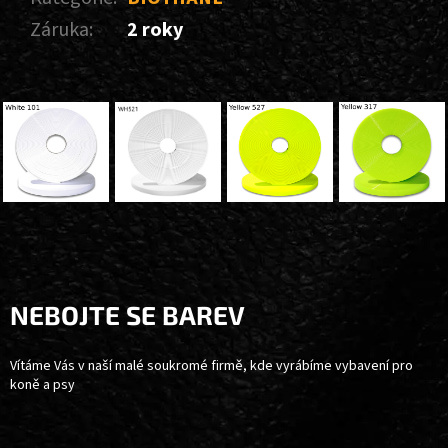
Záruka
:
2 roky
Z
Á
P
A
NEBOJTE SE BAREV
T
Í
Vítáme Vás v naší malé soukromé firmě, kde vyrábíme vybavení pro
koně a psy