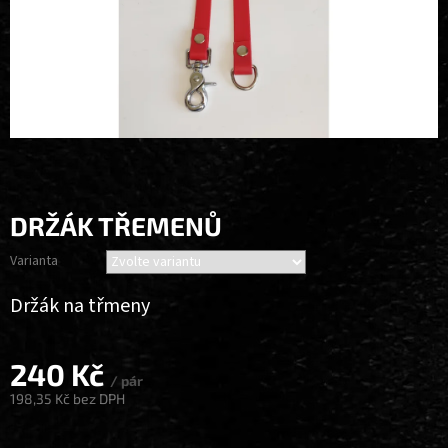
DRŽÁK TŘEMENŮ
Varianta
Držák na třmeny
240 Kč
/ pár
198,35 Kč bez DPH
Měrná
cena: