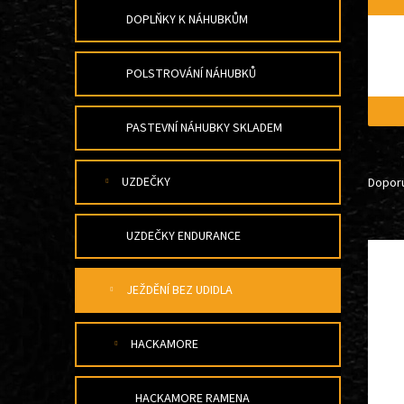
A
DOPLŇKY K NÁHUBKŮM
N
E
L
POLSTROVÁNÍ NÁHUBKŮ
PASTEVNÍ NÁHUBKY SKLADEM
Ř
A
UZDEČKY
Dopor
Z
E
UZDEČKY ENDURANCE
V
N
Ý
Í
P
P
JEŽDĚNÍ BEZ UDIDLA
I
R
S
O
P
D
HACKAMORE
R
U
O
K
D
T
HACKAMORE RAMENA