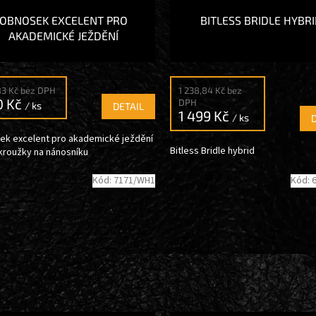
OBNOSEK EXCELENT PRO
BITLESS BRIDLE HYBR
AKADEMICKÉ JEŽDĚNÍ
83 Kč bez DPH
1 238,84 Kč bez
0 Kč
DPH
/ ks
DETAIL
1 499 Kč
/ ks
k excelent pro akademické ježdění
Bitless Bridle hybrid
 kroužky na nánosníku
Kód:
7171/WH1
Kód: