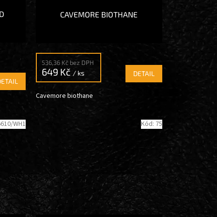
ID
CAVEMORE BIOTHANE
536,36 Kč bez DPH
649 Kč
/ ks
DETAIL
DETAIL
Cavemore biothane
6610/WH1
Kód:
75