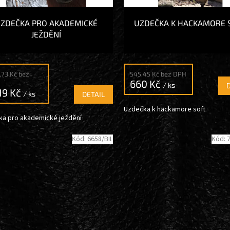
ZDEČKA PRO AKADEMICKÉ
UZDEČKA K HACKAMORE 
JEŽDĚNÍ
2,73 Kč bez
545,45 Kč bez DPH
660 Kč
/ ks
19 Kč
/ ks
DETAIL
Uzdečka k hackamore soft
a pro akademické ježdění
Kód:
6658/BIL
Kód: