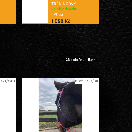
TRÉNINGOVÝ
Na objednávku
(>5 ks)
1 050 Kč
23
položek celkem
7321/WH1
Kód:
7713/BIL