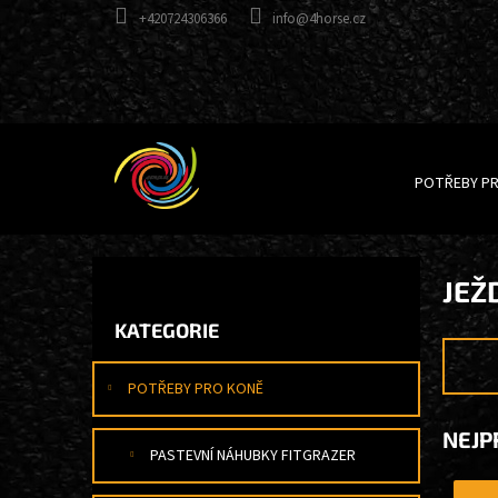
Přejít
+420724306366
info@4horse.cz
na
obsah
POTŘEBY P
P
JEŽ
O
Přeskočit
S
KATEGORIE
kategorie
T
R
A
POTŘEBY PRO KONĚ
N
NEJP
N
PASTEVNÍ NÁHUBKY FITGRAZER
Í
P