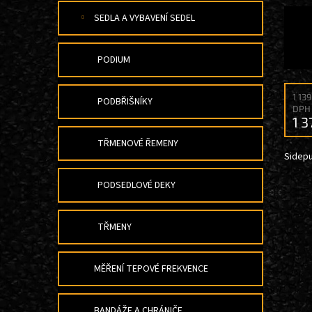
SEDLA A VYBAVENÍ SEDEL
PODIUM
1 13
PODBŘIŠNÍKY
DPH
1 3
TŘMENOVÉ ŘEMENY
Sidepu
PODSEDLOVÉ DEKY
TŘMENY
MĚŘENÍ TEPOVÉ FREKVENCE
BANDÁŽE A CHRÁNIČE