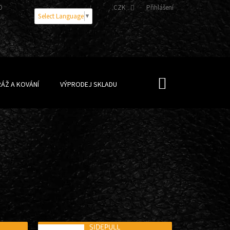
OBNÍCH ÚDAJŮ
CZK
Přihlášení
Select Language
▼
NÁKUPNÍ
ÁŽ A KOVÁNÍ
VÝPRODEJ SKLADU
KOŠÍK
SIDEPULL