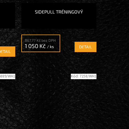
SIDEPULL TRÉNINGOVÝ
867,77 Kč bez DPH
1 050 Kč
/ ks
DETAIL
DETAIL
6889/WH1
Kód:
7258/WH1