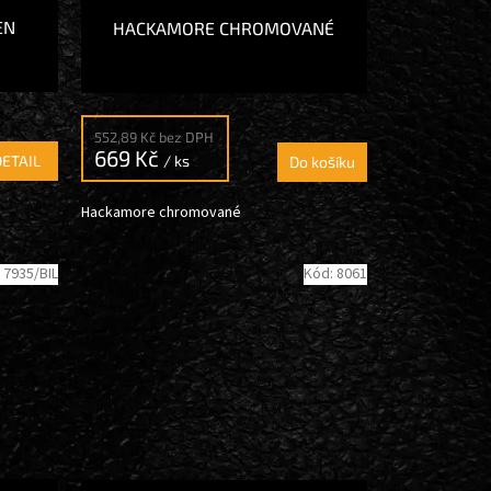
EN
HACKAMORE CHROMOVANÉ
552,89 Kč bez DPH
669 Kč
/ ks
DETAIL
Do košíku
Hackamore chromované
:
7935/BIL
Kód:
8061