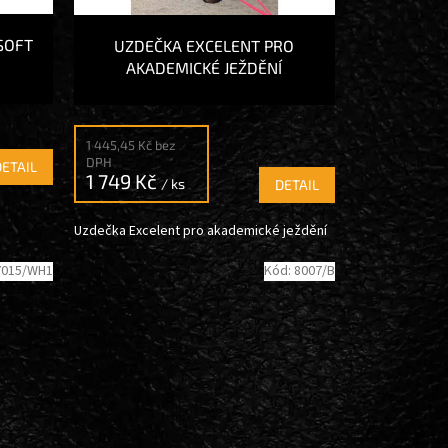
SOFT
UZDEČKA EXCELENT PRO
AKADEMICKÉ JEŽDĚNÍ
1 445,45 Kč bez
DPH
DETAIL
1 749 Kč
/ ks
DETAIL
Uzdečka Excelent pro akademické ježdění
7015/WH1
Kód:
8007/B