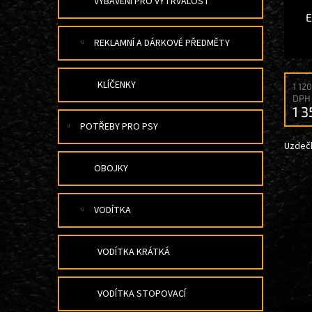
VYBAVENÍ PRO VYTRVALOST
REKLAMNÍ A DÁRKOVÉ PŘEDMĚTY
KLÍČENKY
1 12
DPH
1 
POTŘEBY PRO PSY
Uzdeč
OBOJKY
VODÍTKA
VODÍTKA KRÁTKÁ
VODÍTKA STOPOVACÍ