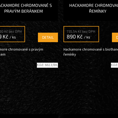
ACKAMORE CHROMOVANÉ S
HACKAMORE CHROMOVA
PRAVÝM BERÁNKEM
ŘEMÍNKY
30 Kč bez DPH
735,54 Kč bez DPH
9 Kč
890 Kč
/ ks
/ ks
DETAIL
more chromované s pravým
Hackamore chromované s biothan
kem
řemínky
Kód:
6613/BIL
Kód