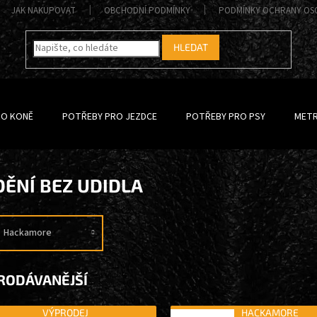
JAK NAKUPOVAT
OBCHODNÍ PODMÍNKY
PODMÍNKY OCHRANY OS
HLEDAT
RO KONĚ
POTŘEBY PRO JEZDCE
POTŘEBY PRO PSY
METR
DĚNÍ BEZ UDIDLA
Hackamore
RODÁVANĚJŠÍ
VÝPRODEJ
HACKAMORE