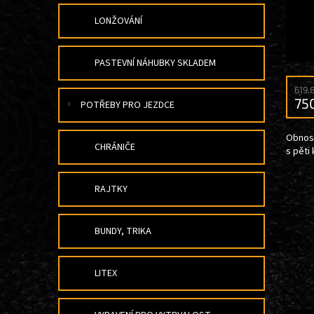
LONŽOVÁNÍ
PASTEVNÍ NÁHUBKY SKLADEM
619,
75
POTŘEBY PRO JEZDCE
Obnose
CHRÁNIČE
s pěti
RAJTKY
BUNDY, TRIKA
LITEX