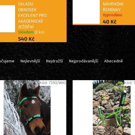
SKLADU
NÁHRADNÍ
OBNOSEK
ŘEMÍNKY
Vyprodáno
EXCELENT PRO
AKADEMICKÉ
40 Kč
JEŽDĚNÍ
Skladem
(1 ks)
540 Kč
učujeme
Nejlevnější
Nejdražší
Nejprodávanější
Abecedně
Kód:
7393/WH1
Kód: