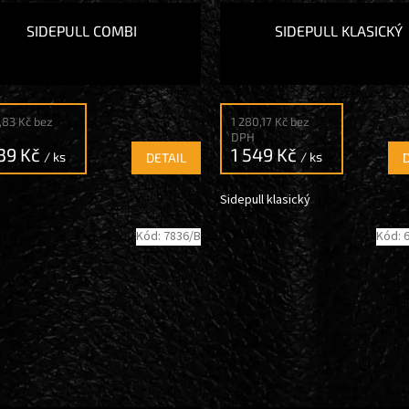
SIDEPULL COMBI
SIDEPULL KLASICKÝ
9,83 Kč bez
1 280,17 Kč bez
DPH
839 Kč
1 549 Kč
/ ks
/ ks
DETAIL
Sidepull klasický
Kód:
7836/B
Kód: