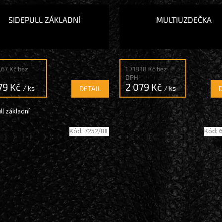
SIDEPULL ZÁKLADNÍ
MULTIUZDEČKA
9,67 Kč bez
1 718,18 Kč bez
DPH
79 Kč
2 079 Kč
/ ks
/ ks
DETAIL
ll základní
Kód:
7252/BIL
Kód: