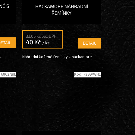
NÉ S
HACKAMORE NÁHRADNÍ
ŘEMÍNKY
33,06 Kč bez DPH
40 Kč
/ ks
DETAIL
DETAIL
e
Náhradní kožené řemínky k hackamore
:
6802/BIL
Kód:
7399/WH1