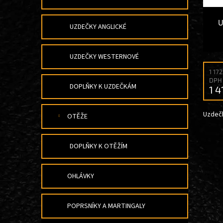
U
Ů
K
U
UZDEČKY ANGLICKÉ
T
Ů
UZDEČKY WESTERNOVÉ
1 17
DPH
DOPLŇKY K UZDEČKÁM
1 4
Uzdečk
OTĚŽE
DOPLŇKY K OTĚŽÍM
OHLÁVKY
POPRSNÍKY A MARTINGALY