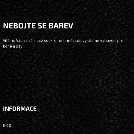
Z
Á
P
A
NEBOJTE SE BAREV
T
Í
Vítáme Vás v naší malé soukromé firmě, kde vyrábíme vybavení pro
koně a psy
INFORMACE
Blog