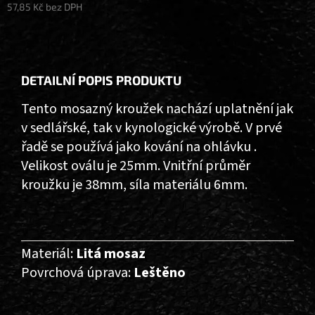
57,85 Kč bez DPH
Měrná
cena:
DETAILNÍ POPIS PRODUKTU
Tento mosazný kroužek nachází uplatnění jak
v sedlářské, tak v kynologické výrobě. V prvé
řadě se používá jako kování na ohlávku .
Velikost oválu je 25mm. Vnitřní průměr
kroužku je 38mm, síla materiálu 6mm.
Materiál:
Litá mosaz
Povrchová úprava:
Leštěno