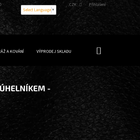
OBNÍCH ÚDAJŮ
CZK
Přihlášení
Select Language
▼
NÁKUPNÍ
ÁŽ A KOVÁNÍ
VÝPRODEJ SKLADU
KOŠÍK
JÚHELNÍKEM -