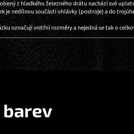
obený z hladkého železného drátu nachází své uplatn
k je nedílnou součástí ohlávky (postroje) a do trojú
ku označují vnitřní rozměry a nejedná se tak o celkov
 barev