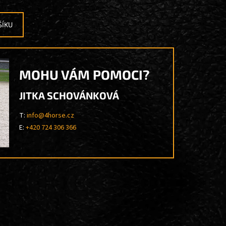
ŠÍKU
MOHU VÁM POMOCI?
JITKA SCHOVÁNKOVÁ
T:
info@4horse.cz
E:
+420 724 306 366