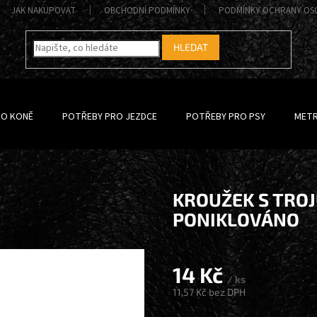
JAK NAKUPOVAT
OBCHODNÍ PODMÍNKY
PODMÍNKY OCHRANY OS
HLEDAT
RO KONĚ
POTŘEBY PRO JEZDCE
POTŘEBY PRO PSY
METR
KROUŽEK S TRO
PONIKLOVÁNO
14 Kč
/ ks
11,57 Kč bez DPH
Měrná