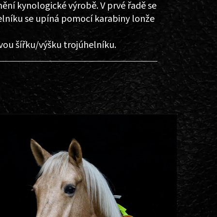
ění kynologické výrobě. V prvé řadě se
helníku se upíná pomocí karabiny lonže
ou šířku/výšku trojúhelníku.