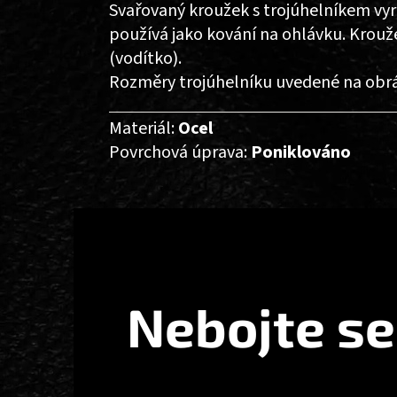
Svařovaný kroužek s trojúhelníkem vyr
používá jako kování na ohlávku. Krouže
(vodítko).
Rozměry trojúhelníku uvedené na obráz
Materiál:
Ocel
Povrchová úprava:
Poniklováno
Z
Á
P
A
T
Nebojte se
Í