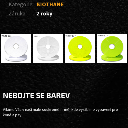
Kategorie
:
BIOTHANE
Záruka
:
2 roky
Z
Á
P
A
NEBOJTE SE BAREV
T
Í
Vítáme Vás v naší malé soukromé firmě, kde vyrábíme vybavení pro
koně a psy