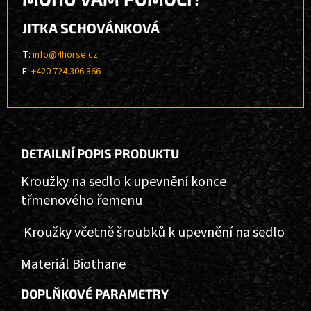
JITKA SCHOVÁNKOVÁ
T:
info@4horse.cz
E:
+420 724 306 366
DETAILNÍ POPIS PRODUKTU
Kroužky na sedlo k upevnění konce
třmenového řemenu
Kroužky včetně šroubků k upevnění na sedlo
Materiál Biothane
DOPLŇKOVÉ PARAMETRY