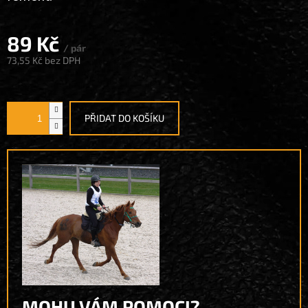
89 Kč
/ pár
73,55 Kč bez DPH
Měrná
cena:
PŘIDAT DO KOŠÍKU
MOHU VÁM POMOCI?