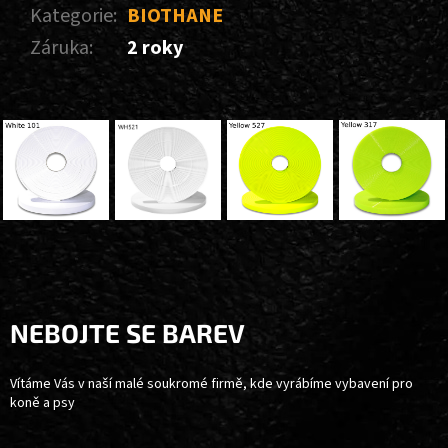
Kategorie
:
BIOTHANE
Záruka
:
2 roky
Z
Á
P
A
NEBOJTE SE BAREV
T
Í
Vítáme Vás v naší malé soukromé firmě, kde vyrábíme vybavení pro
koně a psy