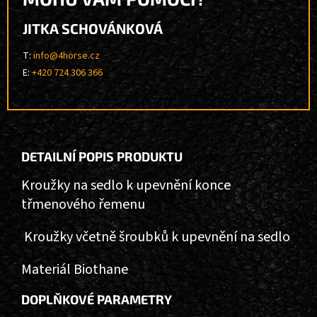
JITKA SCHOVÁNKOVÁ
T:
info@4horse.cz
E:
+420 724 306 366
DETAILNÍ POPIS PRODUKTU
Kroužky na sedlo k upevnění konce
třmenového řemenu
Kroužky včetně šroubků k upevnění na sedlo
Materiál Biothane
DOPLŇKOVÉ PARAMETRY