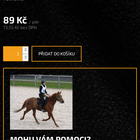
89 Kč
/ pár
73,55 Kč bez DPH
Měrná
cena:
PŘIDAT DO KOŠÍKU
MOHU VÁM POMOCI?