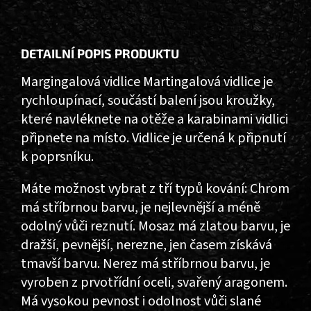
DETAILNÍ POPIS PRODUKTU
Margingalová vidlice Martingalová vidlice je
rychloupínací, součástí balení jsou kroužky,
které navléknete na otěže a karabinami vidlici
připnete na místo. Vidlice je určená k připnutí
k poprsníku.
Máte možnost vybrat z tří typů kování: Chrom
má stříbrnou barvu, je nejlevnější a méně
odolný vůči reznutí. Mosaz má zlatou barvu, je
dražší, pevnější, nerezne, jen časem získává
tmavší barvu. Nerez má stříbrnou barvu, je
vyroben z prvotřídní oceli, svařený aragonem.
Má vysokou pevnost i odolnost vůči slané