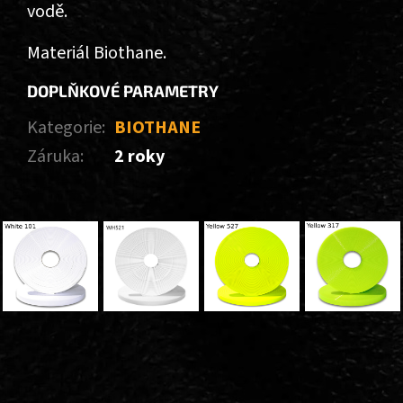
vodě.
Materiál Biothane.
DOPLŇKOVÉ PARAMETRY
Kategorie
:
BIOTHANE
Záruka
:
2 roky
Z
Á
P