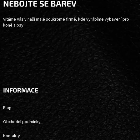
A
NEBOJTE SE BAREV
T
Í
Vítáme Vás v naší malé soukromé firmě, kde vyrábíme vybavení pro
koně a psy
INFORMACE
Blog
Obchodní podmínky
Kontakty