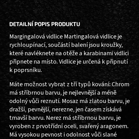
DETAILNÍ POPIS PRODUKTU
Margingalová vidlice Martingalová vidlice je
rychloupínací, součástí balení jsou kroužky,
které navléknete na otěže a karabinami vidlici
připnete na místo. Vidlice je určená k připnutí
k poprsníku.
Máte možnost vybrat z tří typů kování: Chrom
má stříbrnou barvu, je nejlevnější a méně
odolný vůči reznutí. Mosaz má zlatou barvu, je
dražší, pevnější, nerezne, jen časem získává
tmavší barvu. Nerez má stříbrnou barvu, je
vyroben z prvotřídní oceli, svařený aragonem.
Má vysokou pevnost i odolnost vůči slané