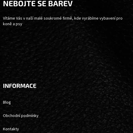
A
NEBOJTE SE BAREV
T
Í
Vítáme Vás v naší malé soukromé firmě, kde vyrábíme vybavení pro
koně a psy
INFORMACE
Blog
Obchodní podmínky
Kontakty