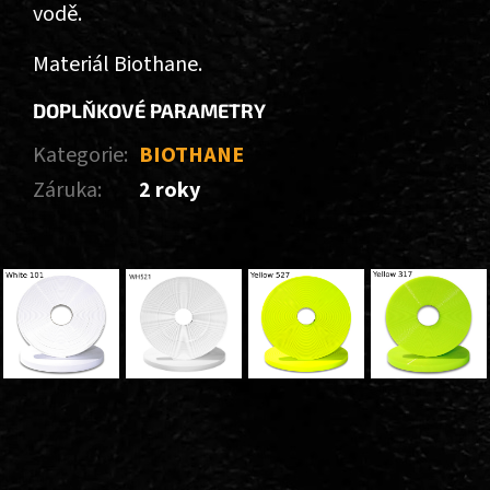
vodě.
Materiál Biothane.
DOPLŇKOVÉ PARAMETRY
Kategorie
:
BIOTHANE
Záruka
:
2 roky
Z
Á
P