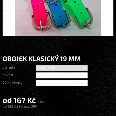
OBOJEK KLASICKÝ 19 MM
Varianta
Kování
Délka obojku
od
167 Kč
/ ks
od
138,02 Kč
bez DPH
Měrná