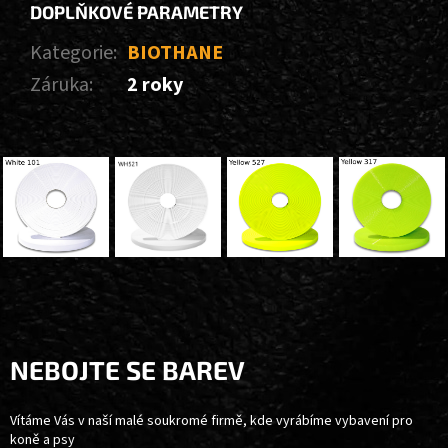
DOPLŇKOVÉ PARAMETRY
Kategorie
:
BIOTHANE
Záruka
:
2 roky
Z
Á
P
A
NEBOJTE SE BAREV
T
Í
Vítáme Vás v naší malé soukromé firmě, kde vyrábíme vybavení pro
koně a psy