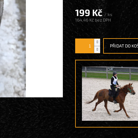
199 Kč
/ ks
164,46 Kč
bez DPH
Měrná
cena:
PŘIDAT DO KO