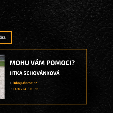
ŠÍKU
MOHU VÁM POMOCI?
JITKA SCHOVÁNKOVÁ
T:
info@4horse.cz
E:
+420 724 306 366