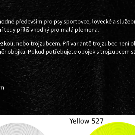
hodné především pro psy sportovce, lovecké a služebn
ení tedy příliš vhodný pro malá plemena.
řezkou, nebo trojzubcem.
Při variantě trojzubec není 
měr obojku. Pokud potřebujete obojek s trojzubcem st
mm