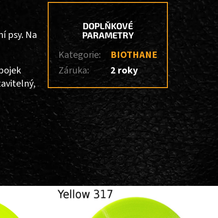
DOPLŇKOVÉ
í psy. Na
PARAMETRY
Kategorie
:
BIOTHANE
obojek
Záruka
:
2 roky
avitelný,