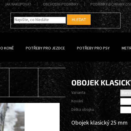
JAK NAKUPOVAT
OBCHODNÍ PODMÍNKY
PODMÍNKY OCHRANY OS
HLEDAT
RO KONĚ
POTŘEBY PRO JEZDCE
POTŘEBY PRO PSY
METR
OBOJEK KLASICK
Varianta
Kování
Délka obojku
Obojek klasický 25 mm