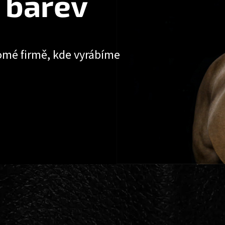
 barev
omé firmě, kde vyrábíme