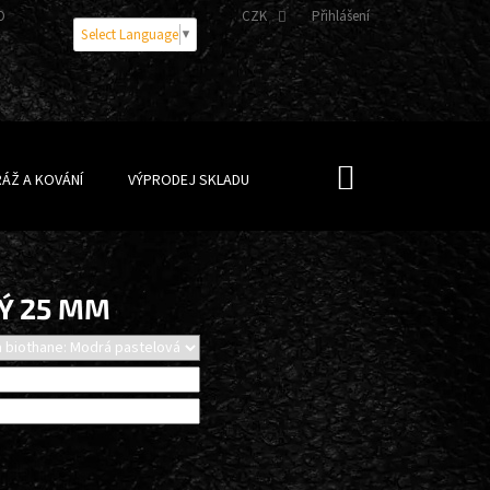
OBNÍCH ÚDAJŮ
CZK
Přihlášení
Select Language
▼
NÁKUPNÍ
ÁŽ A KOVÁNÍ
VÝPRODEJ SKLADU
KOŠÍK
Ý 25 MM