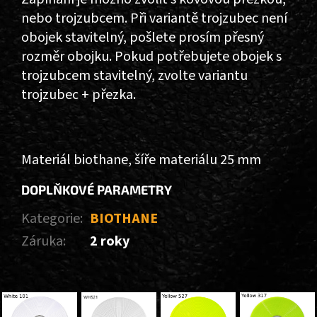
nebo trojzubcem.
Při variantě trojzubec není
obojek stavitelný, pošlete prosím přesný
rozměr obojku. Pokud potřebujete obojek s
trojzubcem stavitelný, zvolte variantu
trojzubec + přezka.
Materiál biothane, šíře materiálu 25 mm
DOPLŇKOVÉ PARAMETRY
Kategorie
:
BIOTHANE
Záruka
:
2 roky