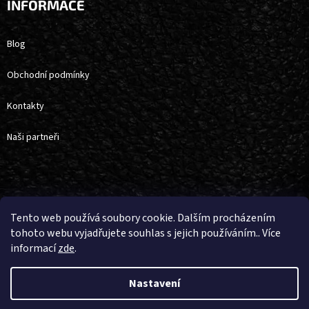
INFORMACE
Blog
Obchodní podmínky
Kontakty
Naši partneři
Vytvořil Shoptet
Tento web používá soubory cookie. Dalším procházením
tohoto webu vyjadřujete souhlas s jejich používáním.. Více
informací
zde
.
Copyright 2026
4horse
. Všechna práva vyhrazena.
Upravit nastavení
cookies
Nastavení