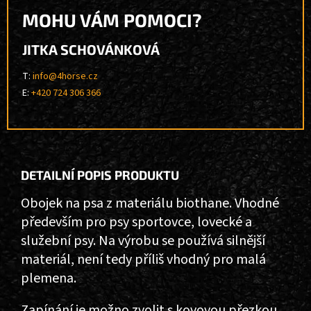
MOHU VÁM POMOCI?
JITKA SCHOVÁNKOVÁ
T:
info@4horse.cz
E:
+420 724 306 366
DETAILNÍ POPIS PRODUKTU
Obojek na psa z materiálu biothane. Vhodné
především pro psy sportovce, lovecké a
služební psy. Na výrobu se používá silnější
materiál, není tedy příliš vhodný pro malá
plemena.
Zapínání je možno zvolit s kovovou přezkou,