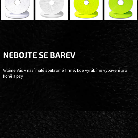
Z
Á
P
A
NEBOJTE SE BAREV
T
Í
Vítáme Vás v naší malé soukromé firmě, kde vyrábíme vybavení pro
koně a psy