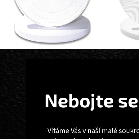
Z
Á
P
A
T
Nebojte se
Í
Vítáme Vás v naší malé soukr