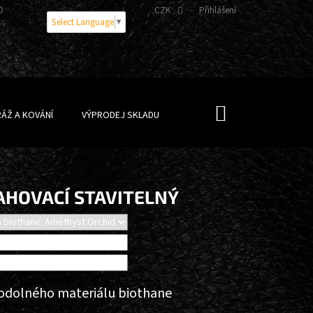
OBNÍCH ÚDAJŮ
CZK
Přihlášení
Select Language
▼
NÁKUPNÍ
ÁŽ A KOVÁNÍ
VÝPRODEJ SKLADU
KOŠÍK
AHOVACÍ STAVITELNÝ
 odolného materiálu biothane