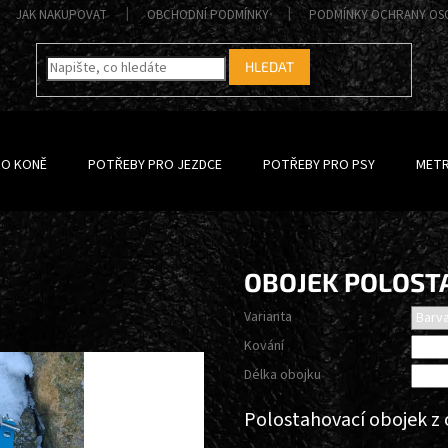
JAK NAKUPOVAT
OBCHODNÍ PODMÍNKY
PODMÍNKY OCHRANY OS
HLEDAT
RO KONĚ
POTŘEBY PRO JEZDCE
POTŘEBY PRO PSY
METR
OBOJEK POLOST
Varianta
Kování
Délka obojku
Polostahovací obojek z