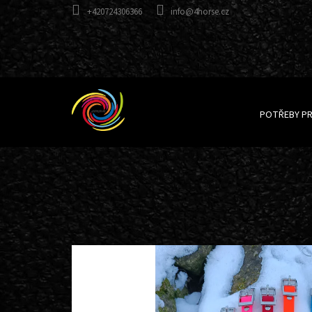
Přejít
+420724306366
info@4horse.cz
na
obsah
POTŘEBY P