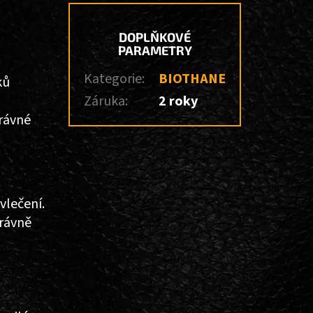
DOPLŇKOVÉ
PARAMETRY
Kategorie
:
BIOTHANE
ků
Záruka
:
2 roky
právné
vlečení.
právně