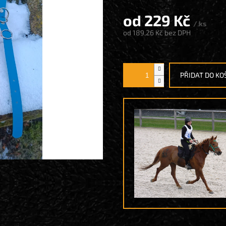
od
229 Kč
/ ks
od
189,26 Kč
bez DPH
Měrná
cena:
PŘIDAT DO KO