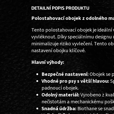
DETAILNÍ POPIS PRODUKTU
Polostahovací obojek z odolného ma
Tento polostahovací obojek je ideální 
vyvléknout. Díky speciálnímu designu 
minimalizuje riziko vyvlečení. Tento o
nastavení obojku klíčové.
Hlavní výhody:
Bezpečné nastavení:
Obojek se p
Vhodné pro psy s větší hlavou:
Sp
padnoucí obojek.
Odolný materiál:
Vyrobeno z kvali
nečistotám a mechanickému pošk
Snadná údržba:
Biothane se snadn