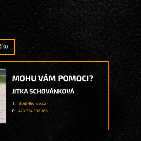
ŠÍKU
MOHU VÁM POMOCI?
JITKA SCHOVÁNKOVÁ
T:
info@4horse.cz
E:
+420 724 306 366