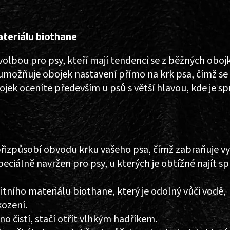
teriálu biothane
volbou pro psy, kteří mají tendenci se z běžných oboj
umožňuje obojek nastavení přímo na krk psa, čímž se
bojek oceníte především u psů s větší hlavou, kde je s
řizpůsobí obvodu krku vašeho psa, čímž zabraňuje vy
eciálně navržen pro psy, u kterých je obtížné najít s
tního materiálu biothane, který je odolný vůči vodě,
ození.
o čistí, stačí otřít vlhkým hadříkem.