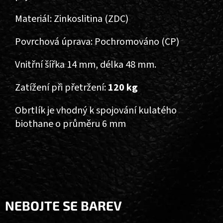
Materiál: Zinkoslitina (ZDC)
Povrchová úprava: Pochromováno (CP)
Vnitřní šířka 14 mm, délka 48 mm.
Zatížení při přetržení:
1
20 kg
Obrtlík je vhodný k spojování kulatého
biothane o průměru 6 mm
Z
Á
P
A
NEBOJTE SE BAREV
T