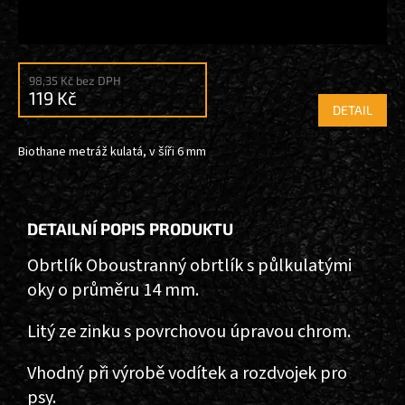
98,35 Kč bez DPH
119 Kč
DETAIL
Biothane metráž kulatá, v šíři 6 mm
DETAILNÍ POPIS PRODUKTU
Obrtlík Oboustranný obrtlík s půlkulatými
oky o průměru 14 mm.
Litý ze zinku s povrchovou úpravou chrom.
Vhodný při výrobě vodítek a rozdvojek pro
psy.