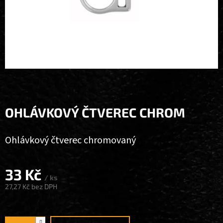
OHLÁVKOVÝ ČTVEREC CHROM
Ohlávkový čtverec chromovaný
33 Kč
/ ks
27,27 Kč bez DPH
Měrná
cena: