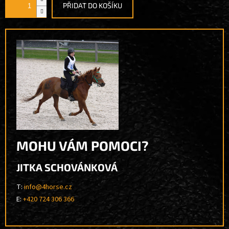
PŘIDAT DO KOŠÍKU
MOHU VÁM POMOCI?
JITKA SCHOVÁNKOVÁ
T:
info@4horse.cz
E:
+420 724 306 366