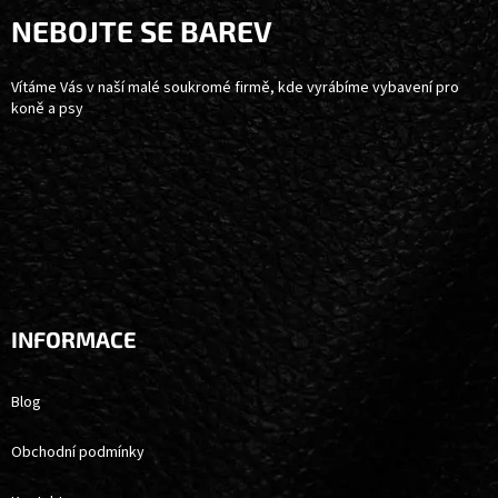
A
NEBOJTE SE BAREV
T
Í
Vítáme Vás v naší malé soukromé firmě, kde vyrábíme vybavení pro
koně a psy
INFORMACE
Blog
Obchodní podmínky