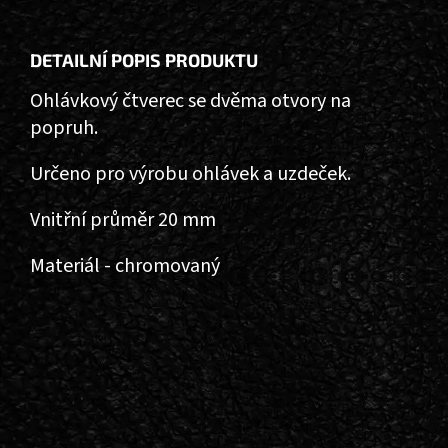
DETAILNÍ POPIS PRODUKTU
Ohlávkový čtverec se dvěma otvory na
popruh.
Určeno pro výrobu ohlávek a uzdeček.
Vnitřní průměr 20 mm
Materiál - chromovaný
Z
Á
P