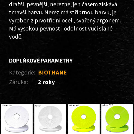
dražší, pevnější, nerezne, jen časem získává
tmavší barvu. Nerez má stříbrnou barvu, je
vyroben z prvotřídní oceli, svařený argonem.
Má vysokou pevnost i odolnost vůči slané
vodě.
DOPLŇKOVÉ PARAMETRY
Kategorie
:
BIOTHANE
Záruka
:
2 roky