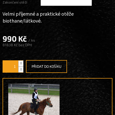
Zakončení otěží
Velmi příjemné a praktické otěže
biothane/látkové.
990 Kč
/ ks
818,18 Kč
bez DPH
Měrná
cena:
PŘIDAT DO KOŠÍKU