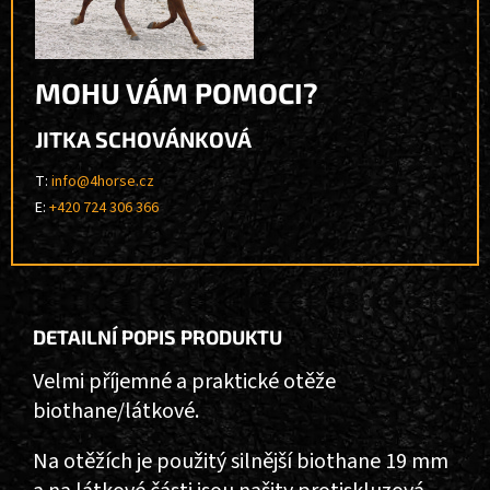
MOHU VÁM POMOCI?
JITKA SCHOVÁNKOVÁ
T:
info@4horse.cz
E:
+420 724 306 366
DETAILNÍ POPIS PRODUKTU
Velmi příjemné a praktické otěže
biothane/látkové.
Na otěžích je použitý silnější biothane 19 mm