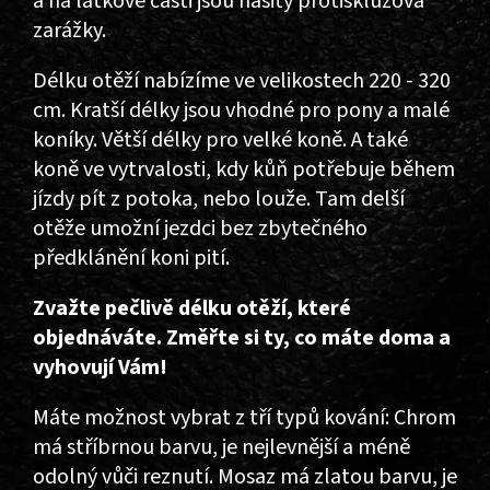
a na látkové části jsou našity protiskluzová
zarážky.
Délku otěží nabízíme ve velikostech 220 - 320
cm. Kratší délky jsou vhodné pro pony a malé
koníky. Větší délky pro velké koně. A také
koně ve vytrvalosti, kdy kůň potřebuje během
jízdy pít z potoka, nebo louže. Tam delší
otěže umožní jezdci bez zbytečného
předklánění koni pití.
Zvažte pečlivě délku otěží, které
objednáváte. Změřte si ty, co máte doma a
vyhovují Vám!
Máte možnost vybrat z tří typů kování: Chrom
má stříbrnou barvu, je nejlevnější a méně
odolný vůči reznutí. Mosaz má zlatou barvu, je