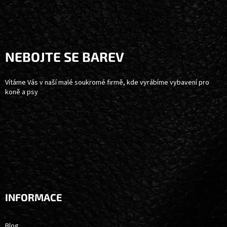
Z
Á
P
A
NEBOJTE SE BAREV
T
Í
Vítáme Vás v naší malé soukromé firmě, kde vyrábíme vybavení pro
koně a psy
INFORMACE
Blog