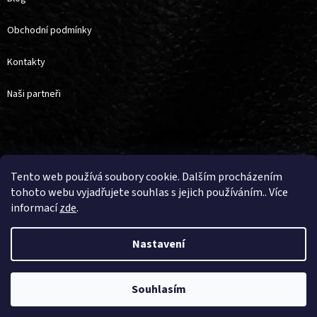
Obchodní podmínky
Kontakty
Naši partneři
Vytvořil Shoptet
Tento web používá soubory cookie. Dalším procházením
tohoto webu vyjadřujete souhlas s jejich používáním.. Více
informací
zde
.
Copyright 2026
4horse
. Všechna práva vyhrazena.
Upravit nastavení
cookies
Nastavení
Souhlasím