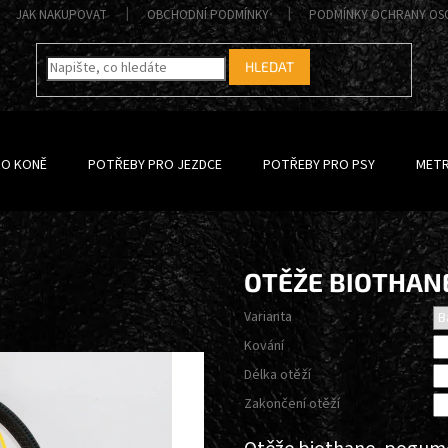
JAK NAKUPOVAT
OBCHODNÍ PODMÍNKY
PODMÍNKY OCHRANY OS
HLEDAT
RO KONĚ
POTŘEBY PRO JEZDCE
POTŘEBY PRO PSY
METR
OTĚŽE BIOTHA
Varianta
Kování
Délka otěží
Zakončení otěží