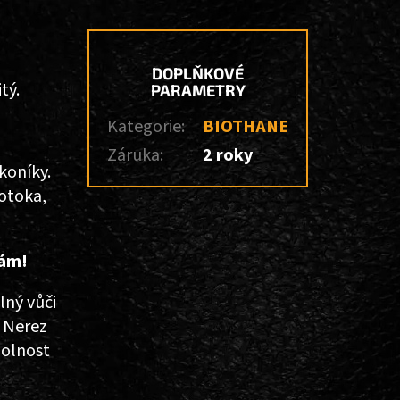
DOPLŇKOVÉ
tý.
PARAMETRY
Kategorie
:
BIOTHANE
Záruka
:
2 roky
koníky.
potoka,
Vám!
lný vůči
. Nerez
dolnost