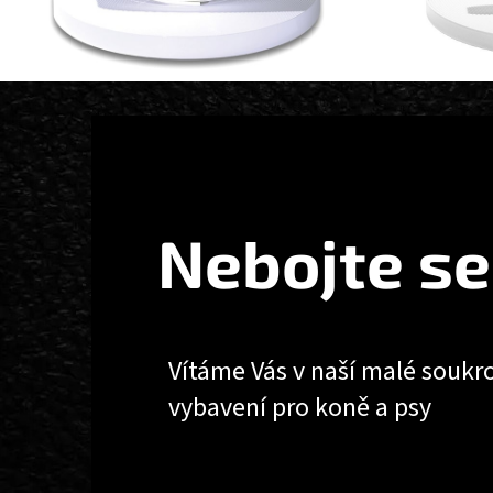
Z
Á
P
A
T
Nebojte se
Í
Vítáme Vás v naší malé soukr
vybavení pro koně a psy