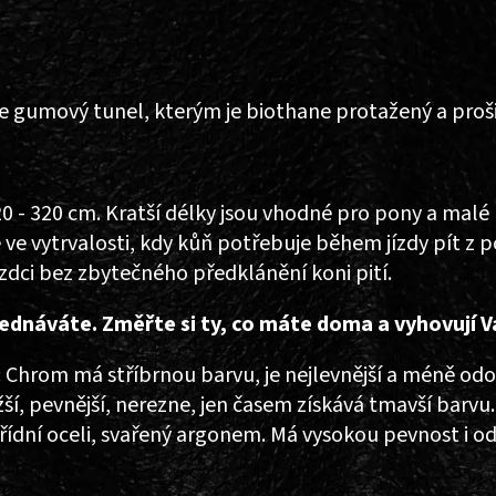
gumový tunel, kterým je biothane protažený a proši
0 - 320 cm. Kratší délky jsou vhodné pro pony a malé 
 ve vytrvalosti, kdy kůň potřebuje během jízdy pít z 
zdci bez zbytečného předklánění koni pití.
bjednáváte. Změřte si ty, co máte doma a vyhovují 
 Chrom má stříbrnou barvu, je nejlevnější a méně odo
žší, pevnější, nerezne, jen časem získává tmavší barvu
řídní oceli, svařený argonem. Má vysokou pevnost i o