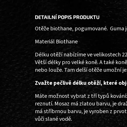
DETAILNÍ POPIS PRODUKTU
Otěže biothane, pogumované. Guma je 
Materiál Biothane
Délku otěží nabízíme ve velikostech 22
Větší délky pro velké koně. A také koně
nebo louže. Tam delší otěže umožní je
Zvažte pečlivě délku otěží, které o
Máte možnost vybrat z tří typů kování:
reznutí. Mosaz má zlatou barvu, je dra
má stříbrnou barvu, je vyroben z prvot
vůči slané vodě.