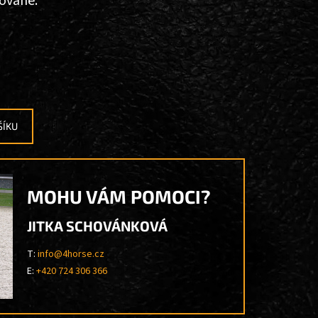
ované.
ŠÍKU
MOHU VÁM POMOCI?
JITKA SCHOVÁNKOVÁ
T:
info@4horse.cz
E:
+420 724 306 366