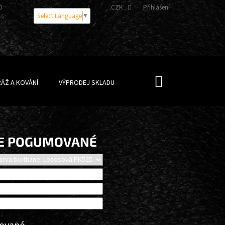
OBNÍCH ÚDAJŮ
CZK
Přihlášení
Select Language
▼
NÁKUPNÍ
ÁŽ A KOVÁNÍ
VÝPRODEJ SKLADU
KOŠÍK
NE POGUMOVANÉ