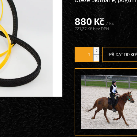
Otěže biothane, pogum
880 Kč
/ ks
727,27 Kč
bez DPH
Měrná
cena:
PŘIDAT DO KO