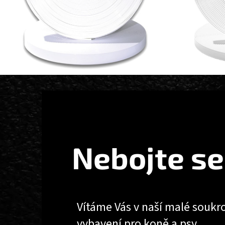
Z
Á
P
A
T
Nebojte se
Í
Vítáme Vás v naší malé soukr
vybavení pro koně a psy