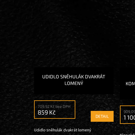
UDIDLO SNĚHULÁK DVAKRÁT
LOMENÝ
KOM
709,92 Kč bez DPH
859 Kč
909,0
1 10
DETAIL
Udidlo sněhulák dvakrát lomený