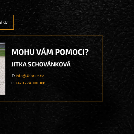
ŠÍKU
MOHU VÁM POMOCI?
JITKA SCHOVÁNKOVÁ
T:
info@4horse.cz
E:
+420 724 306 366