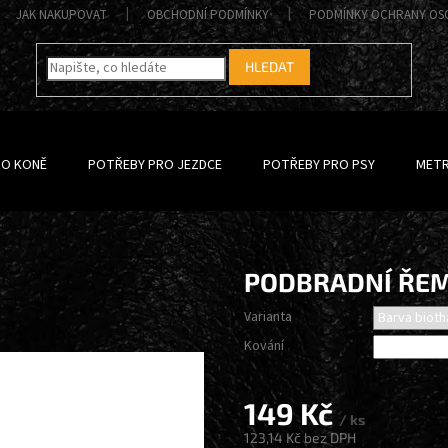
JAK NAKUPOVAT
OBCHODNÍ PODMÍNKY
PODMÍNKY OCHRANY OS
HLEDAT
RO KONĚ
POTŘEBY PRO JEZDCE
POTŘEBY PRO PSY
METR
PODBRADNÍ ŘE
Varianta
Kování
149 Kč
/ ks
123,14 Kč
bez DPH