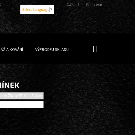
OBNÍCH ÚDAJŮ
CZK
Přihlášení
Select Language
▼
NÁKUPNÍ
ÁŽ A KOVÁNÍ
VÝPRODEJ SKLADU
KOŠÍK
MÍNEK