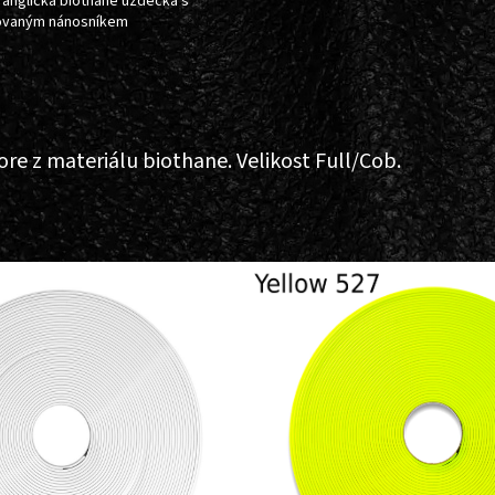
 anglická biothane uzdečka s
ovaným nánosníkem
e z materiálu biothane. Velikost Full/Cob.