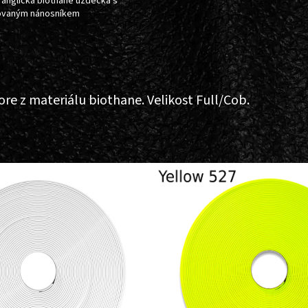
 anglická biothane uzdečka s
ovaným nánosníkem
e z materiálu biothane. Velikost Full/Cob.