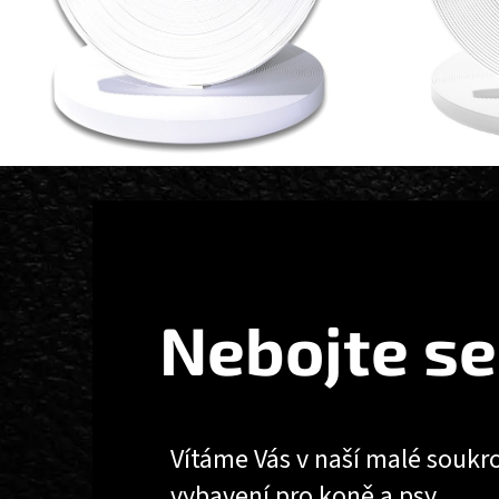
Z
Á
P
A
T
Nebojte se
Í
Vítáme Vás v naší malé soukr
vybavení pro koně a psy