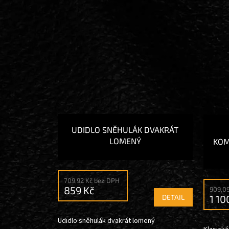
UDIDLO SNĚHULÁK DVAKRÁT
LOMENÝ
KOM
709,92 Kč bez DPH
859 Kč
909,0
1 10
DETAIL
Udidlo sněhulák dvakrát lomený