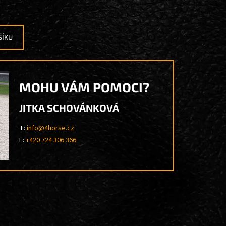
ŠÍKU
MOHU VÁM POMOCI?
JITKA SCHOVÁNKOVÁ
T:
info@4horse.cz
E:
+420 724 306 366