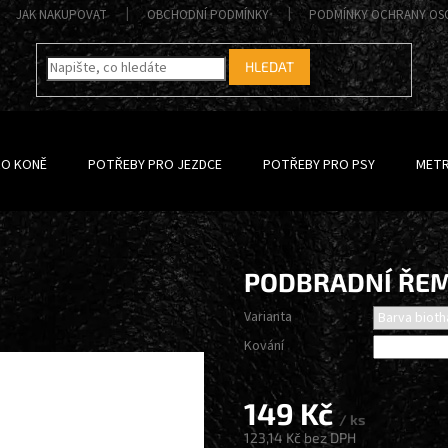
JAK NAKUPOVAT
OBCHODNÍ PODMÍNKY
PODMÍNKY OCHRANY OS
HLEDAT
RO KONĚ
POTŘEBY PRO JEZDCE
POTŘEBY PRO PSY
METR
PODBRADNÍ ŘE
Varianta
Kování
149 Kč
/ ks
123,14 Kč
bez DPH