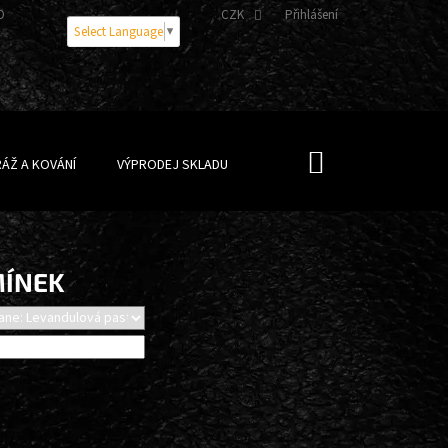
OBNÍCH ÚDAJŮ
CZK
Přihlášení
Select Language
▼
NÁKUPNÍ
ÁŽ A KOVÁNÍ
VÝPRODEJ SKLADU
KOŠÍK
MÍNEK