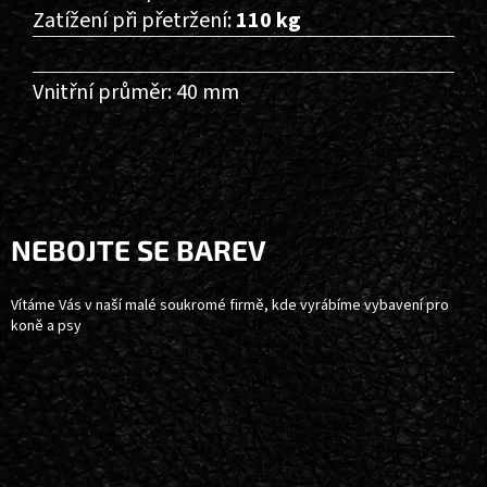
Zatížení při přetržení:
110 kg
Vnitřní průměr: 40 mm
Z
Á
P
A
NEBOJTE SE BAREV
T
Í
Vítáme Vás v naší malé soukromé firmě, kde vyrábíme vybavení pro
koně a psy