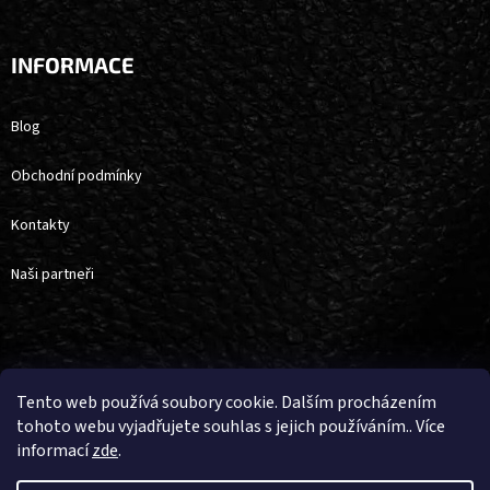
INFORMACE
Blog
Obchodní podmínky
Kontakty
Naši partneři
Vytvořil Shoptet
Tento web používá soubory cookie. Dalším procházením
tohoto webu vyjadřujete souhlas s jejich používáním.. Více
informací
zde
.
Copyright 2026
4horse
. Všechna práva vyhrazena.
Upravit nastavení
cookies