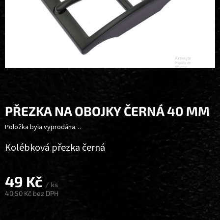
PŘEZKA NA OBOJKY ČERNÁ 40 MM
Položka byla vyprodána…
Kolébková přezka černá
49 Kč
/ ks
40,50 Kč bez DPH
Měrná
cena: