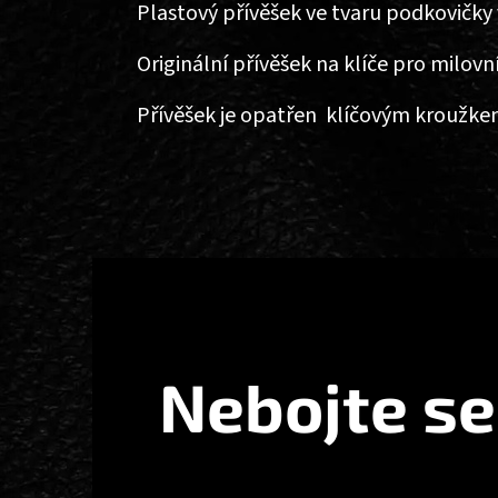
Plastový přívěšek ve tvaru podkovičky
Originální přívěšek na klíče pro milovn
Přívěšek je opatřen klíčovým kroužk
Z
Á
P
A
T
Nebojte se
Í