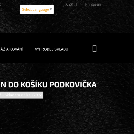
OBNÍCH ÚDAJŮ
CZK
Přihlášení
Select Language
▼
NÁKUPNÍ
ÁŽ A KOVÁNÍ
VÝPRODEJ SKLADU
KOŠÍK
ON DO KOŠÍKU PODKOVIČKA