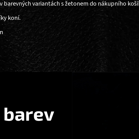
 v barevných variantách s žetonem do nákupního koší
íky koní.
em
 barev