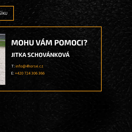
ŠÍKU
MOHU VÁM POMOCI?
JITKA SCHOVÁNKOVÁ
T:
info@4horse.cz
E:
+420 724 306 366