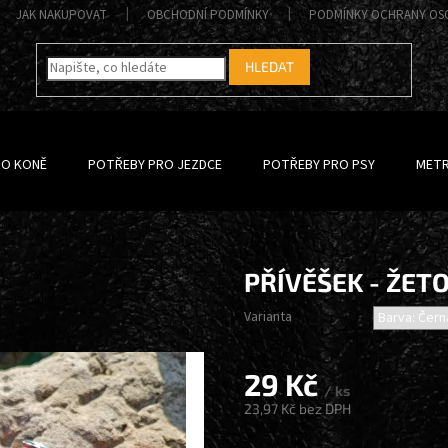
JAK NAKUPOVAT
OBCHODNÍ PODMÍNKY
PODMÍNKY OCHRANY OS
HLEDAT
RO KONĚ
POTŘEBY PRO JEZDCE
POTŘEBY PRO PSY
METR
PŘÍVĚŠEK - ŽET
Varianta
29 Kč
/ ks
23,97 Kč bez DPH
Měrná