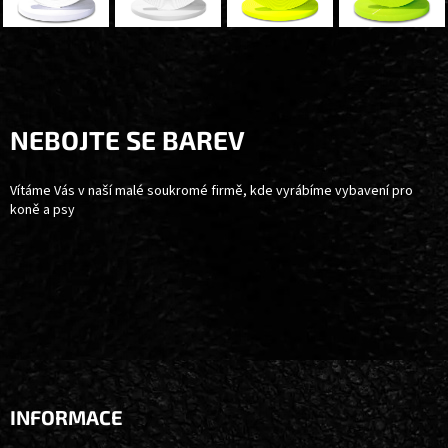
Z
Á
P
A
NEBOJTE SE BAREV
T
Í
Vítáme Vás v naší malé soukromé firmě, kde vyrábíme vybavení pro
koně a psy
INFORMACE