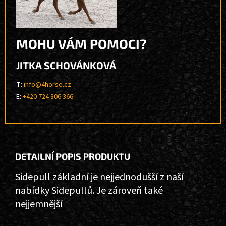
MOHU VÁM POMOCI?
JITKA SCHOVÁNKOVÁ
T:
info@4horse.cz
E:
+420 724 306 366
DETAILNÍ POPIS PRODUKTU
Sidepull základní je nejjednodušší z naší
nabídky Sidepullů. Je zároveň také
nejjemnější