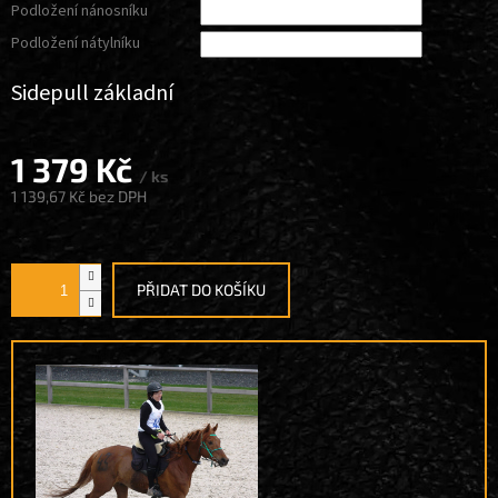
Podložení nánosníku
Podložení nátylníku
Sidepull základní
1 379 Kč
/ ks
1 139,67 Kč
bez DPH
Měrná
cena:
PŘIDAT DO KOŠÍKU