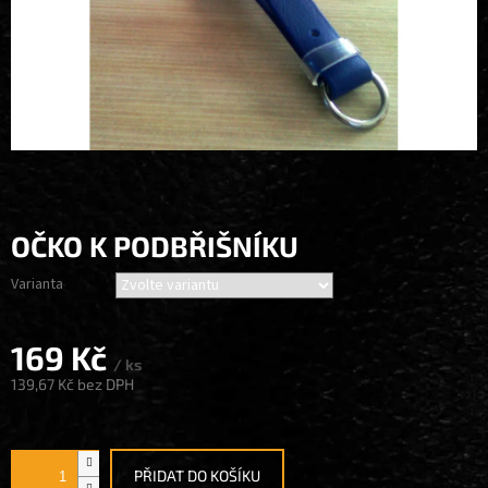
OČKO K PODBŘIŠNÍKU
Varianta
169 Kč
/ ks
139,67 Kč bez DPH
Měrná
cena:
PŘIDAT DO KOŠÍKU