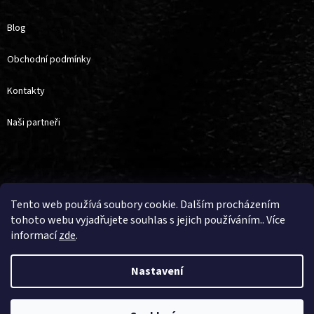
Blog
Obchodní podmínky
Kontakty
Naši partneři
Vytvořil Shoptet
Tento web používá soubory cookie. Dalším procházením
tohoto webu vyjadřujete souhlas s jejich používáním.. Více
informací
zde
.
Copyright 2026
4horse
. Všechna práva vyhrazena.
Upravit nastavení
cookies
Nastavení