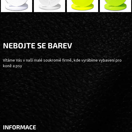
Z
Á
P
A
NEBOJTE SE BAREV
T
Í
Vítáme Vás v naší malé soukromé firmě, kde vyrábíme vybavení pro
koně a psy
INFORMACE