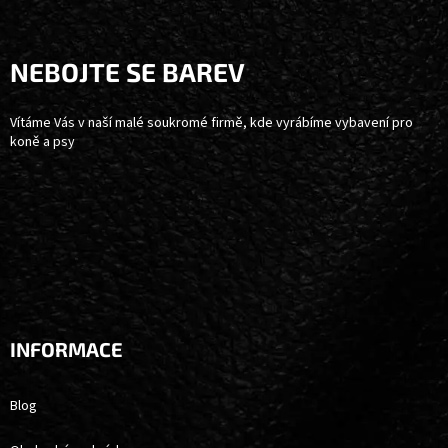
Á
P
A
NEBOJTE SE BAREV
T
Í
Vítáme Vás v naší malé soukromé firmě, kde vyrábíme vybavení pro
koně a psy
INFORMACE
Blog