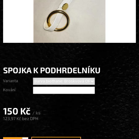
SPOJKA K PODHRDELNÍKU
Varianta
Kování
150 Kč
/ ks
123,97 Kč
bez DPH
Měrná
cena: