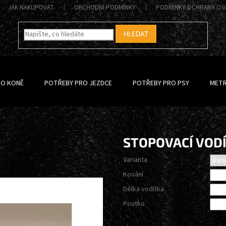
JAK NAKUPOVAT
OBCHODNÍ PODMÍNKY
PODMÍNKY OCHRANY OS
HLEDAT
RO KONĚ
POTŘEBY PRO JEZDCE
POTŘEBY PRO PSY
METR
STOPOVACÍ VOD
Varianta
Kování
Délka vodítka
Poutko