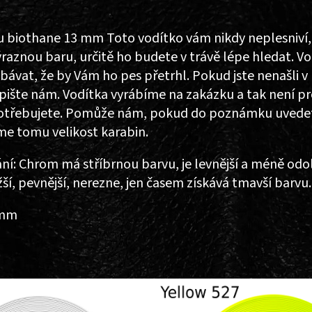
u biothane 13 mm Toto vodítko vám nikdy neplesniví,
raznou baru, určitě ho budete v trávě lépe hledat. V
bávat, že by Vám ho pes přetrhl. Pokud jste nenašli v 
apište nám. Vodítka vyrábíme na zakázku a tak není 
potřebujete. Pomůže nám, pokud do poznámku uvedet
me tomu velikost karabin.
í: Chrom má stříbrnou barvu, je levnější a méně odol
žší, pevnější, nerezne, jen časem získává tmavší barv
 mm