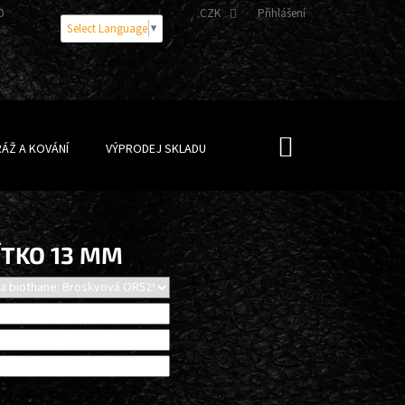
OBNÍCH ÚDAJŮ
CZK
Přihlášení
Select Language
▼
NÁKUPNÍ
ÁŽ A KOVÁNÍ
VÝPRODEJ SKLADU
KOŠÍK
ÍTKO 13 MM