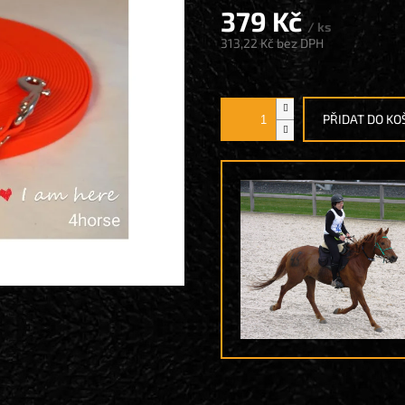
379 Kč
/ ks
313,22 Kč
bez DPH
Měrná
cena:
PŘIDAT DO KO