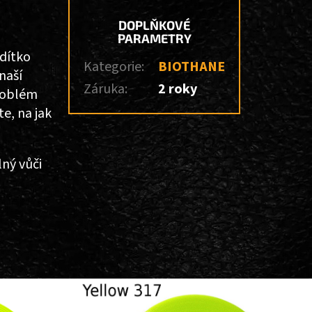
DOPLŇKOVÉ
PARAMETRY
odítko
Kategorie
:
BIOTHANE
naší
Záruka
:
2 roky
problém
e, na jak
ný vůči
u.