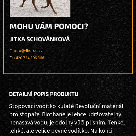
MOHU VÁM POMOCI?
JITKA SCHOVÁNKOVÁ
T:
info@4horse.cz
E:
+420 724 306 366
DETAILNÍ POPIS PRODUKTU
Stopovací vodítko kulaté Revoluční materiál
pro stopaře. Biothane je lehce udržovatelný,
nenasává vodu, je odolný vůči plísním. Tenké,
lehké, ale velice pevné vodítko. Na konci