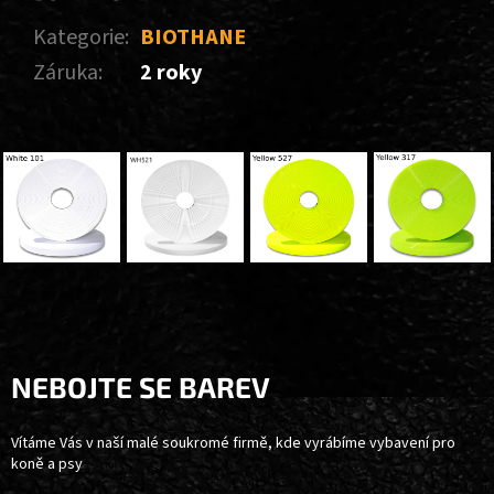
Kategorie
:
BIOTHANE
Záruka
:
2 roky
Z
Á
P
A
NEBOJTE SE BAREV
T
Í
Vítáme Vás v naší malé soukromé firmě, kde vyrábíme vybavení pro
koně a psy