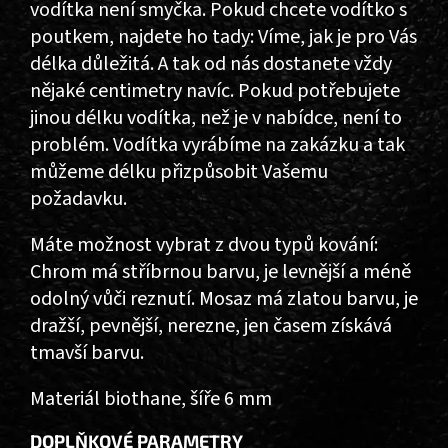
vodítka není smyčka. Pokud chcete vodítko s
poutkem, najdete ho tady: Víme, jak je pro Vás
délka důležitá. A tak od nás dostanete vždy
nějaké centimetry navíc. Pokud potřebujete
jinou délku vodítka, než je v nabídce, není to
problém. Vodítka vyrábíme na zakázku a tak
můžeme délku přizpůsobit Vašemu
požadavku.
Máte možnost vybrat z dvou typů kování:
Chrom má stříbrnou barvu, je levnější a méně
odolný vůči reznutí. Mosaz má zlatou barvu, je
dražší, pevnější, nerezne, jen časem získává
tmavší barvu.
Materiál biothane, šíře 6 mm
DOPLŇKOVÉ PARAMETRY