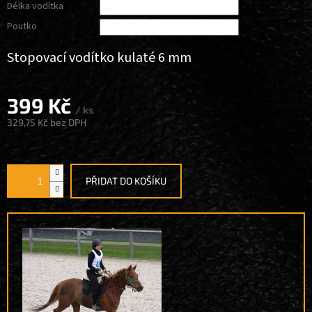
Délka vodítka
Poutko
Stopovací vodítko kulaté 6 mm
399 Kč
/ ks
329,75 Kč
bez DPH
Měrná
cena:
PŘIDAT DO KOŠÍKU