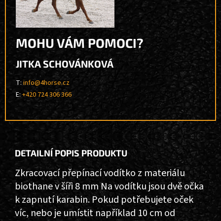
MOHU VÁM POMOCI?
JITKA SCHOVÁNKOVÁ
T:
info@4horse.cz
E:
+420 724 306 366
DETAILNÍ POPIS PRODUKTU
Zkracovací přepínací vodítko z materiálu
biothane v šíři 8 mm Na vodítku jsou dvě očka
k zapnutí karabin. Pokud potřebujete oček
víc, nebo je umístit například 10 cm od