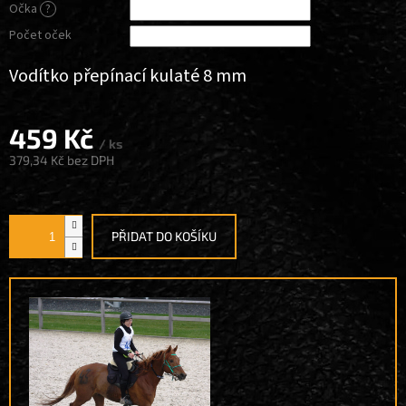
Očka
?
Počet oček
Vodítko přepínací kulaté 8 mm
459 Kč
/ ks
379,34 Kč
bez DPH
Měrná
cena:
PŘIDAT DO KOŠÍKU