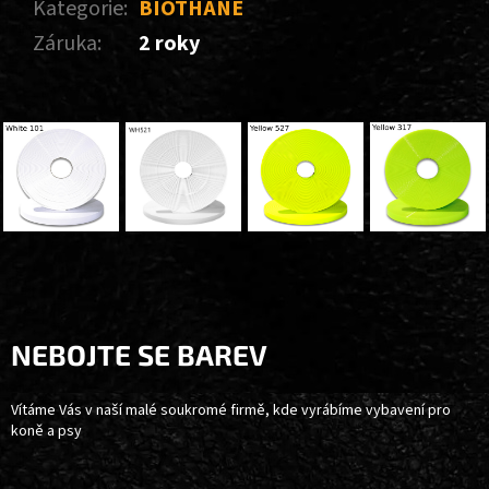
Kategorie
:
BIOTHANE
Záruka
:
2 roky
Z
Á
P
A
NEBOJTE SE BAREV
T
Í
Vítáme Vás v naší malé soukromé firmě, kde vyrábíme vybavení pro
koně a psy