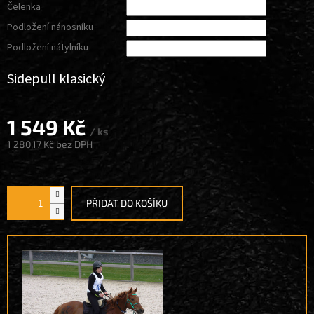
Čelenka
Podložení nánosníku
Podložení nátylníku
Sidepull klasický
1 549 Kč
/ ks
1 280,17 Kč
bez DPH
Měrná
cena:
PŘIDAT DO KOŠÍKU