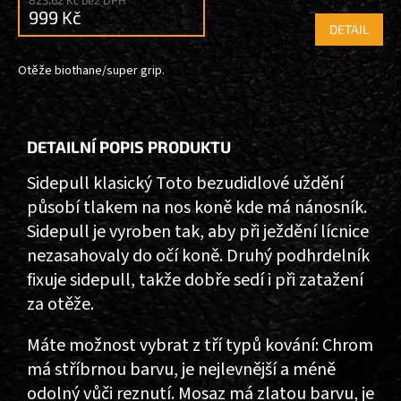
825,62 Kč bez DPH
999 Kč
DETAIL
Otěže biothane/super grip.
DETAILNÍ POPIS PRODUKTU
Sidepull klasický Toto bezudidlové uždění
působí tlakem na nos koně kde má nánosník.
Sidepull je vyroben tak, aby při ježdění lícnice
nezasahovaly do očí koně. Druhý podhrdelník
fixuje sidepull, takže dobře sedí i při zatažení
za otěže.
Máte možnost vybrat z tří typů kování: Chrom
má stříbrnou barvu, je nejlevnější a méně
odolný vůči reznutí. Mosaz má zlatou barvu, je