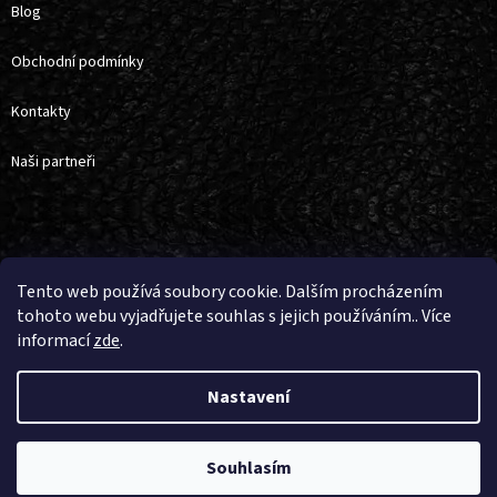
Blog
Obchodní podmínky
Kontakty
Naši partneři
Vytvořil Shoptet
Tento web používá soubory cookie. Dalším procházením
tohoto webu vyjadřujete souhlas s jejich používáním.. Více
informací
zde
.
Copyright 2026
4horse
. Všechna práva vyhrazena.
Upravit nastavení
cookies
Nastavení
Souhlasím