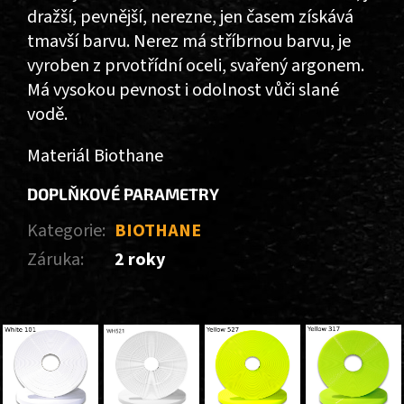
dražší, pevnější, nerezne, jen časem získává
tmavší barvu. Nerez má stříbrnou barvu, je
vyroben z prvotřídní oceli, svařený argonem.
Má vysokou pevnost i odolnost vůči slané
vodě.
Materiál Biothane
DOPLŇKOVÉ PARAMETRY
Kategorie
:
BIOTHANE
Záruka
:
2 roky