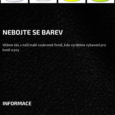
Z
Á
P
A
NEBOJTE SE BAREV
T
Í
Vítáme Vás v naší malé soukromé firmě, kde vyrábíme vybavení pro
koně a psy
INFORMACE