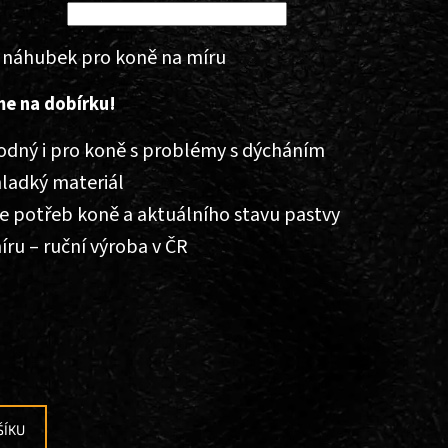
í náhubek pro koně na míru
me na dobírku!
odný i pro koně s problémy s dýcháním
ladký materiál
e potřeb koně a aktuálního stavu pastvy
ru – ruční výroba v ČR
ŠÍKU