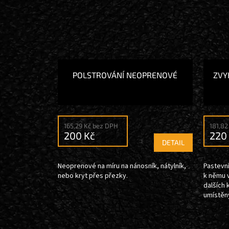
POLSTROVÁNÍ NEOPRENOVÉ
ZVY
165,29 Kč bez DPH
181,82
200 Kč
220
DETAIL
Neoprenové na míru na nánosník, nátylník,
Pastevn
nebo kryt přes přezky.
k němu v
dalších 
umístěn
anatomie