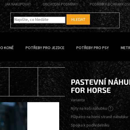
JAK NAKUPOVAT
OBCHODNÍ PODMÍNKY
PODMÍNKY OCHRANY OS
HLEDAT
RO KONĚ
POTŘEBY PRO JEZDCE
POTŘEBY PRO PSY
METR
PASTEVNÍ NÁHU
FOR HORSE
Varianta
Nýty na koši náhubku
?
Půlpatro na horní straně náhubku
Spojka k podhrdelníku