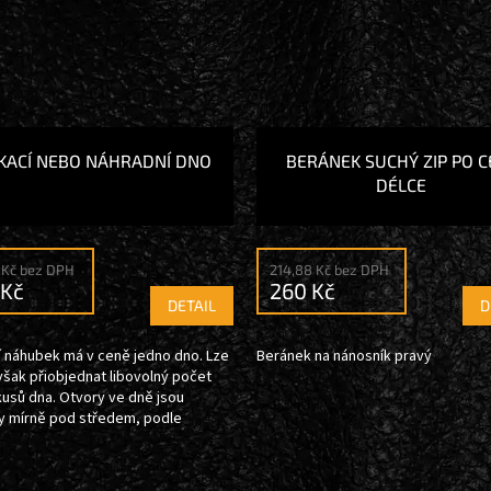
KACÍ NEBO NÁHRADNÍ DNO
BERÁNEK SUCHÝ ZIP PO C
DÉLCE
 Kč bez DPH
214,88 Kč bez DPH
 Kč
260 Kč
DETAIL
D
í náhubek má v ceně jedno dno. Lze
Beránek na nánosník pravý
šak přiobjednat libovolný počet
kusů dna. Otvory ve dně jsou
y mírně pod středem, podle
 koňské huby....