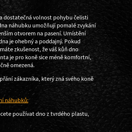
a dostatečná volnost pohybu čelisti
 dna náhubku umožňují pomalé zvykání
enším otvorem na pasení. Umístění
 dna je ohebný a poddajný. Pokud
áte zkušenost, že váš kůň dno
ta je pro koně sice méně komfortní,
načně omezená.
řání zákazníka, který zná svého koně
ní náhubků:
te používat dno z tvrdého plastu,