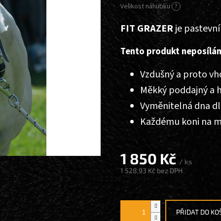
Velikost náhubku
?
FIT GRAZER
je pastevn
Tento produkt neposílá
Vzdušný a proto vh
Měkký poddajný a h
Vyměnitelná dna dl
Každému koni na mí
1 850 Kč
/ ks
1 528,93 Kč
bez DPH
Měrná
cena:
PŘIDAT DO KO