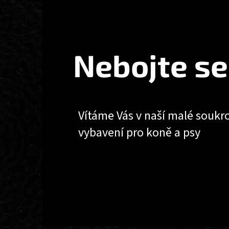
Z
Á
P
A
T
Nebojte se
Í
Vítáme Vás v naší malé soukr
vybavení pro koně a psy