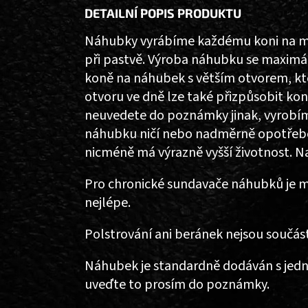
DETAILNÍ POPIS PRODUKTU
Náhubky vyrábíme každému koni na mír
při pastvě. Výroba náhubku se maxim
koně na náhubek s větším otvorem, kt
otvoru ve dně lze také přizpůsobit ko
neuvedete do poznámky jinak, vyrobí
náhubku ničí nebo nadměrně opotřebov
nicméně má výrazně vyšší životnost. N
Pro chronické sundavače náhubků je m
nejlépe.​​
Polstrování ani beránek nejsou součás
Náhubek je standardně dodáván s jed
uveďte to prosím do poznámky.