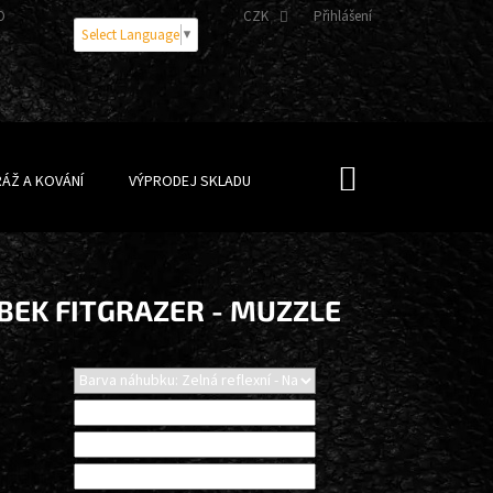
OBNÍCH ÚDAJŮ
CZK
Přihlášení
Select Language
▼
NÁKUPNÍ
ÁŽ A KOVÁNÍ
VÝPRODEJ SKLADU
KOŠÍK
BEK FITGRAZER - MUZZLE