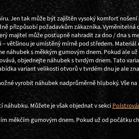
u. Jen tak může být zajištěn vysoký komfort nošení 
álně přizpůsobí požadavkům zákazníka. Vyměnitelná
erý majitel může postupně nahradit za dno / dna s m
ni – většinou je umístěný mírně pod středem. Materiál
me náhubek s měkkým gumovým dnem. Pokud ale už m
ává, objednejte náhubek s tvrdým dnem. Tato varian
abídka variant velikosti otvorů v tvrdém dnu je ale z
ožné vyrobit náhubek nadprůměrně hluboký. Vše na p
tí náhubku. Můžete je však objednat v sekci
Polstrová
ním měkčím gumovým dnem. Pokud už od počátku chce