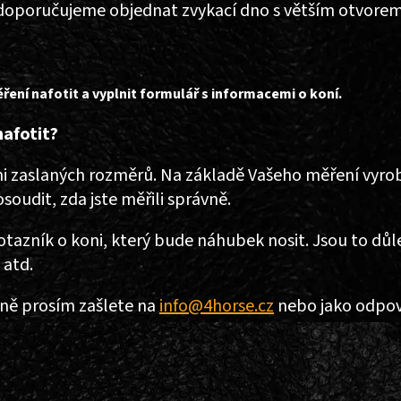
 doporučujeme objednat zvykací dno s větším otvorem
ení nafotit a vyplnit formulář s informacemi o koní.
nafotit?
zaslaných rozměrů. Na základě Vašeho měření vyrobíme
udit, zda jste měřili správně.
tazník o koni, který bude náhubek nosit. Jsou to dů
 atd.
oně prosím zašlete na
info@4horse.cz
nebo jako odpov