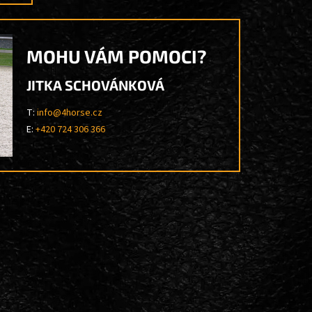
MOHU VÁM POMOCI?
JITKA SCHOVÁNKOVÁ
T:
info@4horse.cz
E:
+420 724 306 366