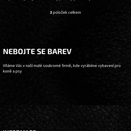
3
položek celkem
O
V
L
Z
Á
Á
D
P
A
C
A
NEBOJTE SE BAREV
Í
T
P
Í
R
Vítáme Vás v naší malé soukromé firmě, kde vyrábíme vybavení pro
V
koně a psy
K
Y
V
Ý
P
I
S
U