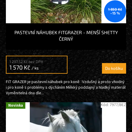
1 850 Kč
–15 %
PASTEVNÍ NÁHUBEK FITGRAZER - MENŠÍ SHETTY
ČERNÝ
1 297,52 Kč bez DPH
1 570 Kč
/ ks
Do košíku
FIT GRAZER je pastevní náhubek pro koně Vzdušný a proto vhodný
i pro koně s problémy s dýcháním Měkký poddajný a hladký materiál
Vyměnitelná dna dle...
Kód:
7977/BEZ
Novinka