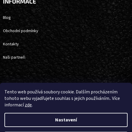
INFORMACE
Blog
Obchodní podmínky
Kontakty
Naši partneři
Vytvořil Shoptet
Tento web používá soubory cookie. Dalším procházením
tohoto webu vyjadřujete souhlas s jejich používáním.. Více
informací
zde
.
Copyright 2026
4horse
. Všechna práva vyhrazena.
Upravit nastavení
cookies
Nastavení