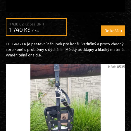
1 438,02 Kč bez DPH
1 740 Kč
/ ks
Do košíku
FIT GRAZER je pastevní náhubek pro koně Vzdušný a proto vhodný
i pro koně s problémy s dýcháním Měkký poddajný a hladký materiál
Vyměnitelná dna dle...
Kód:
8535