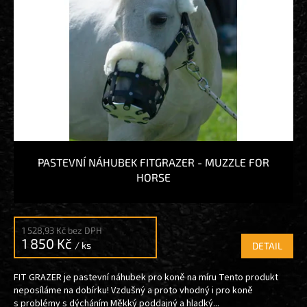
PASTEVNÍ NÁHUBEK FITGRAZER - MUZZLE FOR
HORSE
1 528,93 Kč bez DPH
1 850 Kč
/ ks
DETAIL
FIT GRAZER je pastevní náhubek pro koně na míru Tento produkt
neposíláme na dobírku! Vzdušný a proto vhodný i pro koně
s problémy s dýcháním Měkký poddajný a hladký...